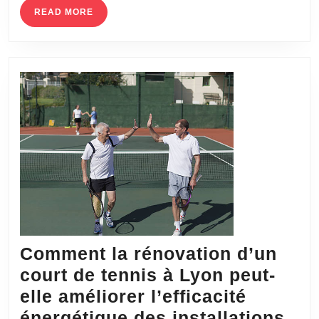
un
READ
READ MORE
MORE
levier
pour
le
développement
local
du
sport
Comment la rénovation d’un
court de tennis à Lyon peut-
elle améliorer l’efficacité
énergétique des installations