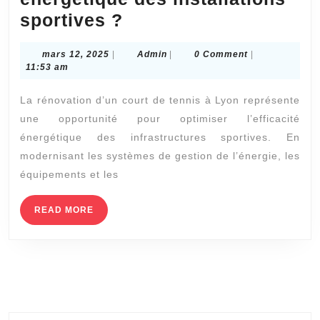
Comment
sportives ?
la
mars
Admin
mars 12, 2025
|
Admin
|
0 Comment
|
rénovation
12,
11:53 am
d’un
2025
La rénovation d’un court de tennis à Lyon représente
court
une opportunité pour optimiser l’efficacité
de
énergétique des infrastructures sportives. En
tennis
modernisant les systèmes de gestion de l’énergie, les
à
équipements et les
Lyon
peut-
READ
READ MORE
MORE
elle
améliorer
l’efficacité
énergétique
des