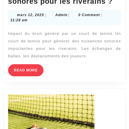
Com
sonores pour les riverains ?
la
mars
Admin
mars 12, 2025
|
Admin
|
0 Comment
|
réno
12,
11:28 am
d’un
2025
Impact du bruit généré par un court de tennis Un
cour
court de tennis peut générer des nuisances sonores
de
importantes pour les riverains. Les échanges de
tenn
balles, les déplacements des joueurs
à
Lyo
READ
READ MORE
MORE
peut
elle
rédu
les
nui
son