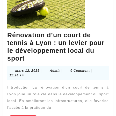
pou
les
rive
?
Rénovation d’un court de
tennis à Lyon : un levier pour
le développement local du
Rénovation
sport
d’un
mars
Admin
mars 12, 2025
|
Admin
|
0 Comment
|
court
12,
11:24 am
de
2025
Introduction La rénovation d’un court de tennis à
tennis
Lyon joue un rôle clé dans le développement du sport
à
local. En améliorant les infrastructures, elle favorise
Lyon
l’accès à la pratique du
: