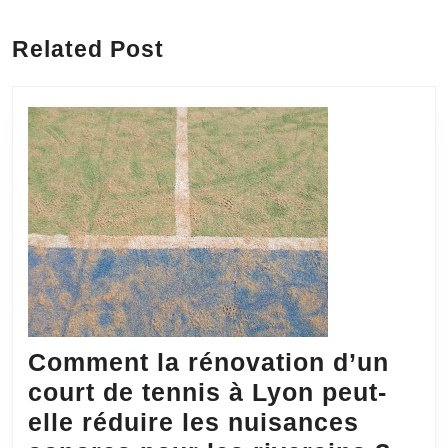
l’article
Previous
Next
post:
post:
Related Post
Comment la rénovation d’un
court de tennis à Lyon peut-
elle réduire les nuisances