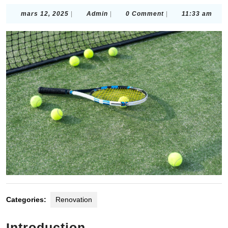
mars
Admin
mars 12, 2025
|
Admin
|
0 Comment
|
11:33 am
12,
2025
Categories:
Renovation
Introduction