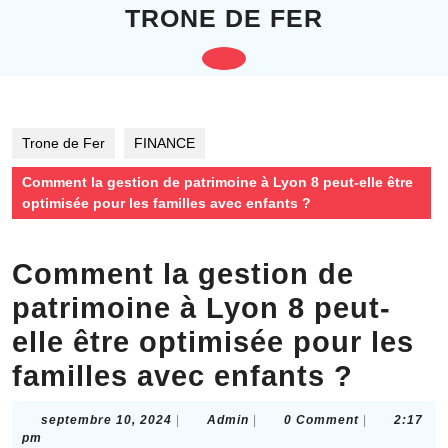
Skip
TRONE DE FER
to
content
Open
Skip
to
Button
content
Trone de Fer
FINANCE
Comment la gestion de patrimoine à Lyon 8 peut-elle être
optimisée pour les familles avec enfants ?
Comment la gestion de
patrimoine à Lyon 8 peut-
elle être optimisée pour les
familles avec enfants ?
septembre
Admin
septembre 10, 2024
|
Admin
|
0 Comment
|
2:17
10,
pm