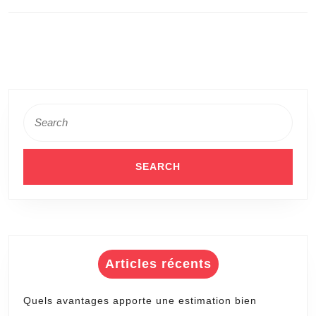
l’article
Previous
Next
post:
post:
Search
for:
Articles récents
Quels avantages apporte une estimation bien