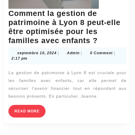
Comment la gestion de
patrimoine à Lyon 8 peut-elle
être optimisée pour les
Comment
familles avec enfants ?
la
septembre
Admin
septembre 10, 2024
|
Admin
|
0 Comment
|
gestion
10,
2:17 pm
2024
de
La gestion de patrimoine à Lyon 8 est cruciale pour
patrimoin
les familles avec enfants, car elle permet de
à
sécuriser l’avenir financier tout en répondant aux
Lyon
besoins présents. En particulier, Jeanne
8
peut-
READ
READ MORE
MORE
elle
être