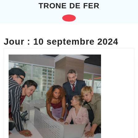
Skip
TRONE DE FER
to
content
Open
Skip
to
Button
content
Jour :
10 septembre 2024