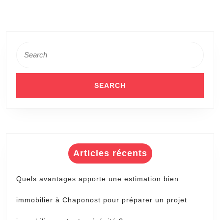
optimisée
pour
les
Search
familles
for:
avec
enfants
?
Articles récents
Quels avantages apporte une estimation bien
immobilier à Chaponost pour préparer un projet