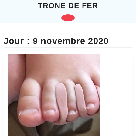
Skip
TRONE DE FER
to
content
Open
Skip
to
Button
content
Jour :
9 novembre 2020