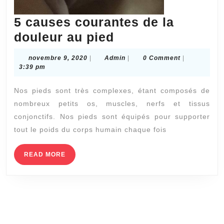
5 causes courantes de la
5
douleur au pied
causes
novembre
Admin
novembre 9, 2020
|
Admin
|
0 Comment
|
courantes
9,
3:39 pm
2020
de
Nos pieds sont très complexes, étant composés de
la
nombreux petits os, muscles, nerfs et tissus
douleur
conjonctifs. Nos pieds sont équipés pour supporter
au
tout le poids du corps humain chaque fois
pied
READ
READ MORE
MORE