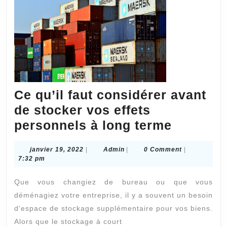
Ce qu’il faut considérer avant
de stocker vos effets
Ce
personnels à long terme
qu’il
janvier
Admin
janvier 19, 2022
|
Admin
|
0 Comment
|
faut
19,
7:32 pm
considé
2022
Que vous changiez de bureau ou que vous
avant
déménagiez votre entreprise, il y a souvent un besoin
de
d’espace de stockage supplémentaire pour vos biens.
stocker
Alors que le stockage à court