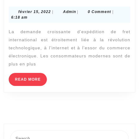
de
février
Admin
février 15, 2022
|
Admin
|
0 Comment
|
marchandises
15,
6:18 am
:
2022
La demande croissante d’expédition de fret
Évitez
international est étroitement liée à la révolution
les
technologique, à l’internet et à l’essor du commerce
erreurs
électronique. Les consommateurs modernes sont de
et
plus en plus
limitez
vos
READ
READ MORE
MORE
coûts
Search