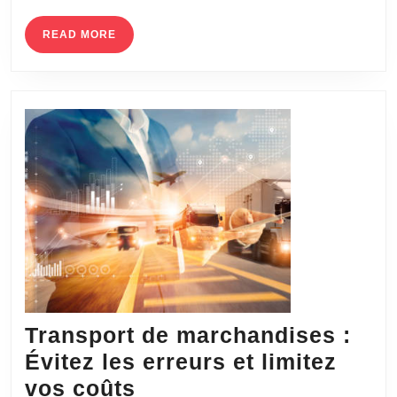
vos
effets
READ
READ MORE
MORE
personn
à
long
terme
Transport de marchandises :
Évitez les erreurs et limitez
Transport
vos coûts