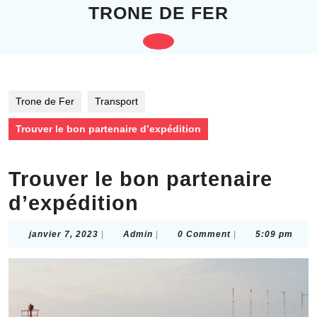
Skip
TRONE DE FER
to
content
Open
Skip
to
Button
content
Trone de Fer
Transport
Trouver le bon partenaire d’expédition
Trouver le bon partenaire
d’expédition
janvier
Admin
janvier 7, 2023
|
Admin
|
0 Comment
|
5:09 pm
7,
2023