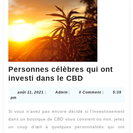
Personnes célèbres qui ont
Personnes
investi dans le CBD
célèbres
août
Admin
août 11, 2021
|
Admin
|
0 Comment
|
5:39
qui
11,
pm
ont
2021
Si vous n’avez pas encore décidé si l’investissement
investi
dans un boutique de CBD vous convient ou non, jetez
dans
un coup d’œil à quelques personnalités qui ont
le