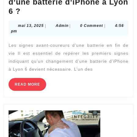
d’une batterie d’iPhone à Lyon
Comment
6 ?
savoir
mai
Admin
mai 13, 2025
|
Admin
|
0 Comment
|
4:56
si
13,
pm
le
2025
Les signes avant-coureurs d’une batterie en fin de
moment
vie Il est essentiel de repérer les premiers signes
est
indiquant qu’un changement d’une batterie d’iPhone
venu
à Lyon 6 devient nécessaire. L’un des
pour
un
READ
READ MORE
MORE
changement
d’une
batterie
d’iPhone
à