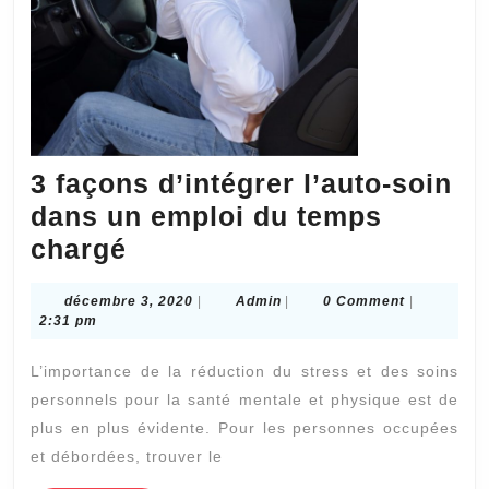
Lyon
6
?
3 façons d’intégrer l’auto-soin
dans un emploi du temps
3
chargé
façons
décembre
Admin
décembre 3, 2020
|
Admin
|
0 Comment
|
d’intégrer
3,
2:31 pm
l’auto-
2020
L’importance de la réduction du stress et des soins
soin
personnels pour la santé mentale et physique est de
dans
plus en plus évidente. Pour les personnes occupées
un
et débordées, trouver le
emploi