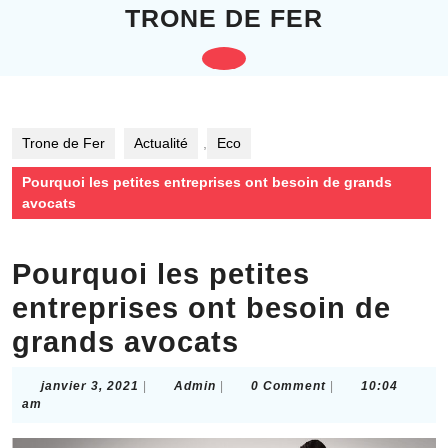
Skip
TRONE DE FER
to
content
Open
Skip
to
Button
content
Trone de Fer
Actualité
,
Eco
Pourquoi les petites entreprises ont besoin de grands
avocats
Pourquoi les petites
entreprises ont besoin de
grands avocats
janvier
Admin
janvier 3, 2021
|
Admin
|
0 Comment
|
10:04
3,
am
2021