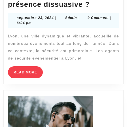
Comment
présence dissuasive ?
les
septembre
Admin
septembre 23, 2024
|
Admin
|
0 Comment
|
agents
23,
6:04 pm
de
2024
Lyon, une ville dynamique et vibrante, accueille de
sécurité
nombreux événements tout au long de l’année. Dans
événement
ce contexte, la sécurité est primordiale. Les agents
à
de sécurité événementiel à Lyon, et
Lyon
de
READ
READ MORE
MORE
GLOBAL
assurent-
ils
une
présence
dissuasiv