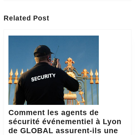
l’article
Previous
Next
post:
post:
Related Post
Comment les agents de
sécurité événementiel à Lyon
de GLOBAL assurent-ils une