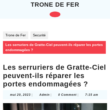
Skip
TRONE DE FER
to
content
Open
Skip
to
Button
content
Trone de Fer
Securité
Les serruriers de Gratte-Ciel peuvent-ils réparer les portes
endommagées ?
Les serruriers de Gratte-Ciel
peuvent-ils réparer les
portes endommagées ?
mai
Admin
mai 20, 2023
|
Admin
|
0 Comment
|
7:15 am
20,
2023