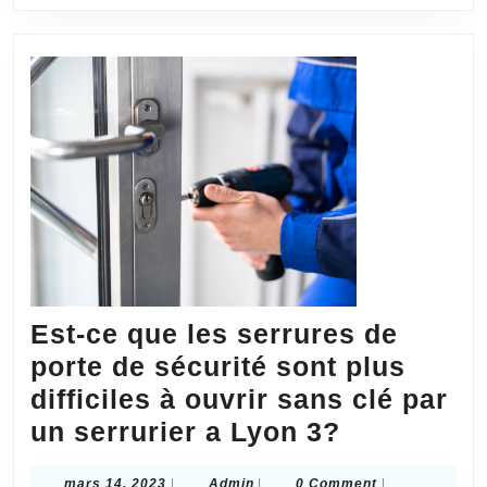
Est-ce que les serrures de
porte de sécurité sont plus
difficiles à ouvrir sans clé par
Est-
un serrurier a Lyon 3?
ce
mars
Admin
mars 14, 2023
|
Admin
|
0 Comment
|