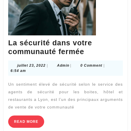
?
La sécurité dans votre
La
communauté fermée
sécurité
juillet
Admin
juillet 23, 2022
|
Admin
|
0 Comment
|
dans
23,
6:54 am
votre
2022
Un sentiment élevé de sécurité selon le service des
communaut
agents de sécurité pour les boites, hôtel et
fermée
restaurants a Lyon, est l’un des principaux arguments
de vente de votre communauté
READ
READ MORE
MORE