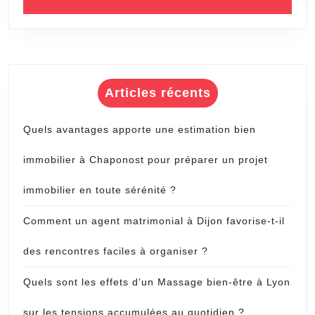
un
serrurier
a
Lyon
3?
Articles récents
Quels avantages apporte une estimation bien
immobilier à Chaponost pour préparer un projet
immobilier en toute sérénité ?
Comment un agent matrimonial à Dijon favorise-t-il
des rencontres faciles à organiser ?
Quels sont les effets d’un Massage bien-être à Lyon
sur les tensions accumulées au quotidien ?