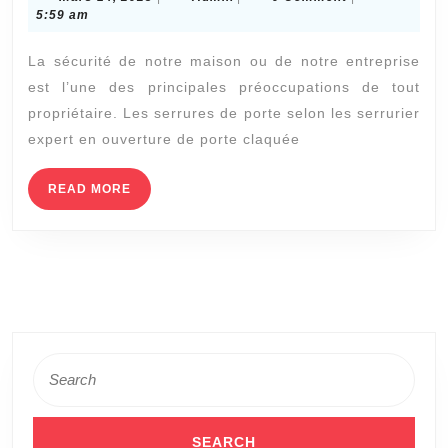
que
14,
5:59 am
les
2023
La sécurité de notre maison ou de notre entreprise
serrures
est l’une des principales préoccupations de tout
de
propriétaire. Les serrures de porte selon les serrurier
porte
expert en ouverture de porte claquée
de
sécurité
READ
READ MORE
MORE
sont
plus
difficiles
à
ouvrir
sans
Search
for:
clé
par