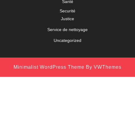
Santé
Securité
Justice
Service de nettoyage
Uncategorized
Minimalist WordPress Theme
By VWThemes
Scroll
Up