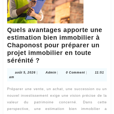
Quels avantages apporte une
estimation bien immobilier à
Chaponost pour préparer un
projet immobilier en toute
Quels
sérénité ?
avantages
août
Admin
août 5, 2026
|
Admin
|
0 Comment
|
11:51
apporte
5,
am
une
2026
Préparer une vente, un achat, une succession ou un
estimation
nouvel investissement exige une vision précise de la
bien
valeur du patrimoine concerné. Dans cette
immobilier
perspective, une estimation bien immobilier a
à