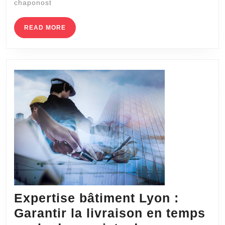
chaponost
Chaponost
pour
READ
READ MORE
MORE
préparer
un
projet
immobilier
en
toute
sérénité
?
Expertise bâtiment Lyon :
Garantir la livraison en temps