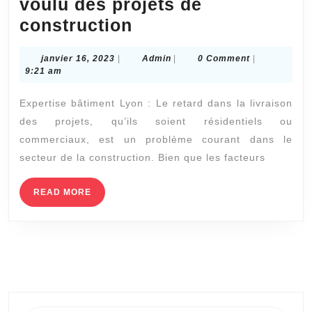
voulu des projets de
Expertise
construction
bâtiment
janvier
Admin
janvier 16, 2023
|
Admin
|
0 Comment
|
Lyon
16,
9:21 am
:
2023
Expertise bâtiment Lyon : Le retard dans la livraison
Garantir
des projets, qu’ils soient résidentiels ou
la
commerciaux, est un problème courant dans le
livraison
secteur de la construction. Bien que les facteurs
en
temps
READ
READ MORE
MORE
voulu
des
projets
de
construction