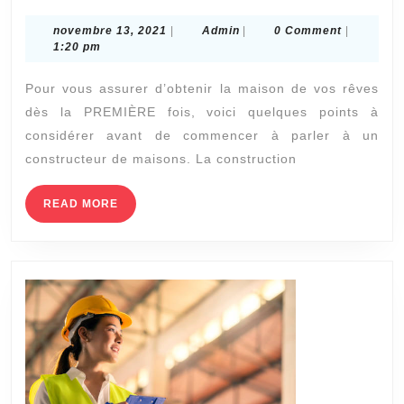
choses
novembre
Admin
novembre 13, 2021
|
Admin
|
0 Comment
|
à
13,
1:20 pm
considérer
2021
Pour vous assurer d’obtenir la maison de vos rêves
avant
dès la PREMIÈRE fois, voici quelques points à
de
considérer avant de commencer à parler à un
construire
constructeur de maisons. La construction
un
chalet
READ
READ MORE
MORE
à
Saint
Gervais