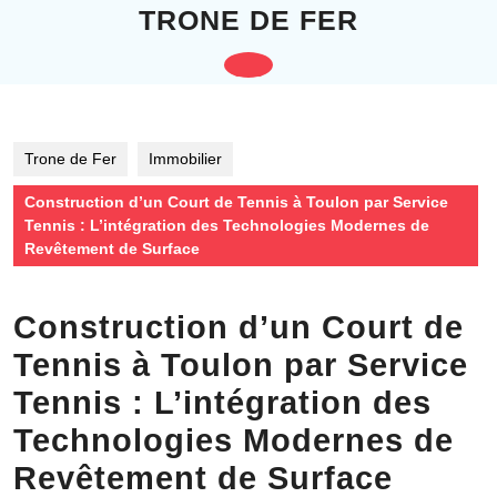
Skip
TRONE DE FER
to
content
Open
Skip
to
Button
content
Trone de Fer
Immobilier
Construction d’un Court de Tennis à Toulon par Service
Tennis : L’intégration des Technologies Modernes de
Revêtement de Surface
Construction d’un Court de
Tennis à Toulon par Service
Tennis : L’intégration des
Technologies Modernes de
Revêtement de Surface