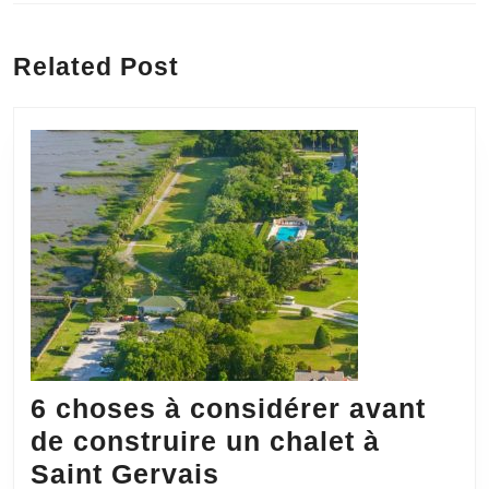
l’article
Previous
Next
post:
post:
Related Post
6 choses à considérer avant
de construire un chalet à
6
Saint Gervais