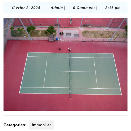
février
Admin
février 2, 2024
|
Admin
|
0 Comment
|
2:16 pm
2,
2024
Categories:
Immobilier