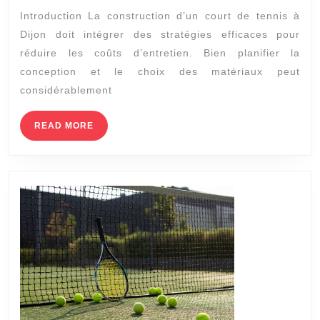
Introduction La construction d’un court de tennis à
court
Dijon doit intégrer des stratégies efficaces pour
de
réduire les coûts d’entretien. Bien planifier la
tennis
conception et le choix des matériaux peut
à
considérablement
Dijon
peut-
READ
READ MORE
MORE
elle
être
optimisée
pour
minimiser
les
coûts
d’entretien