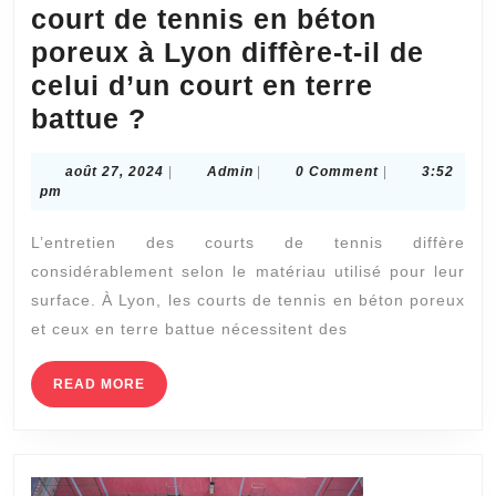
court de tennis en béton
poreux à Lyon diffère-t-il de
celui d’un court en terre
Comment
battue ?
l’entretien
août
Admin
août 27, 2024
|
Admin
|
0 Comment
|
3:52
d’un
27,
pm
court
2024
L’entretien des courts de tennis diffère
de
considérablement selon le matériau utilisé pour leur
tennis
surface. À Lyon, les courts de tennis en béton poreux
en
et ceux en terre battue nécessitent des
béton
poreux
READ
READ MORE
MORE
à
Lyon
diffère-