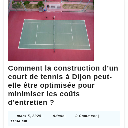
t-
il
de
celui
d’un
court
en
terre
Comment la construction d’un
battue
court de tennis à Dijon peut-
?
elle être optimisée pour
minimiser les coûts
Comment
d’entretien ?
la
mars
Admin
mars 5, 2025
|
Admin
|
0 Comment
|
construction
5,
11:34 am
d’un
2025