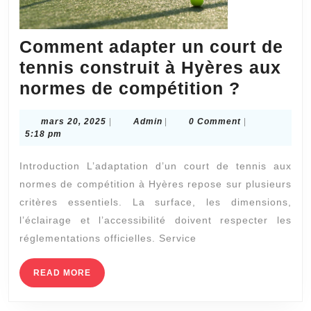
?
Comment adapter un court de
tennis construit à Hyères aux
Comme
normes de compétition ?
adapter
mars
Admin
mars 20, 2025
|
Admin
|
0 Comment
|
un
20,
5:18 pm
court
2025
Introduction L’adaptation d’un court de tennis aux
de
normes de compétition à Hyères repose sur plusieurs
tennis
critères essentiels. La surface, les dimensions,
construi
l’éclairage et l’accessibilité doivent respecter les
à
réglementations officielles. Service
Hyères
aux
READ
READ MORE
MORE
normes