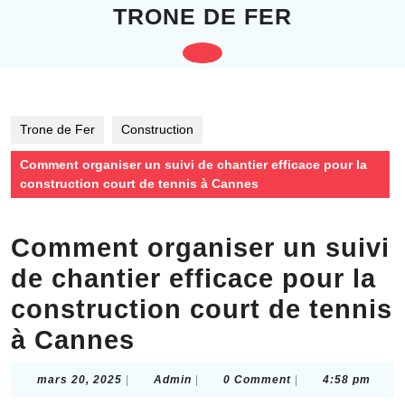
Skip
TRONE DE FER
to
content
Open
Skip
to
Button
content
Trone de Fer
Construction
Comment organiser un suivi de chantier efficace pour la
construction court de tennis à Cannes
Comment organiser un suivi
de chantier efficace pour la
construction court de tennis
à Cannes
mars
Admin
mars 20, 2025
|
Admin
|
0 Comment
|
4:58 pm
20,