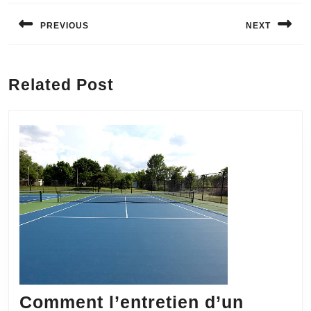
Navigation
de
PREVIOUS
NEXT
l’article
Previous
Next
post:
post:
Related Post
Comment l’entretien d’un