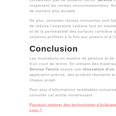
contiennent pas de solvants nocifs.
Service 
respectent les normes environnementales. Ain
de manière plus durable.
De plus, certaines résines innovantes sont fa
de réduire l’empreinte carbone tout en mainte
et de la perméabilité des surfaces contribue a
solutions profitent à la fois aux joueurs et à 
Conclusion
Les innovations en matière de peinture et de 
d’un court de tennis. En utilisant des matéri
Service Tennis
assure une
rénovation d’un 
application précise, des produits résistants 
chaque projet.
Pour plus d’informations semblables concern
consulter cet article inintéressant :
Pourquoi intégrer des technologies d’éclairag
Lyon ?