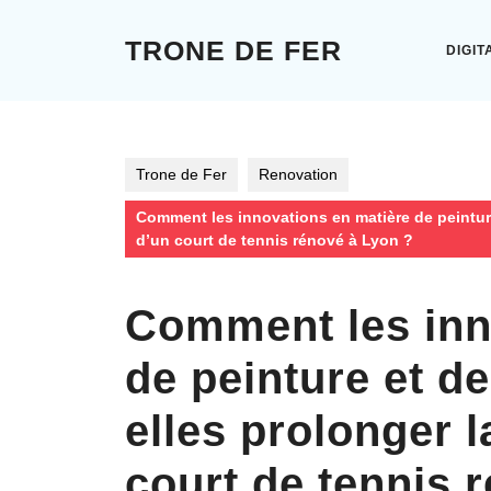
Skip
to
TRONE DE FER
DIGIT
content
Skip
to
content
Trone de Fer
Renovation
Comment les innovations en matière de peinture
d’un court de tennis rénové à Lyon ?
Comment les inn
de peinture et d
elles prolonger l
court de tennis 