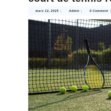
mars
Admin
mars 12, 2025
|
Admin
|
0 Comment
|
12,
2025