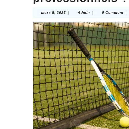
mars
Admin
mars 5, 2025
|
Admin
|
0 Comment
|
5,
2025