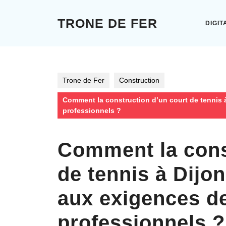
Skip
to
TRONE DE FER
DIGIT
content
Skip
to
content
Trone de Fer
Construction
Comment la construction d’un court de tennis 
professionnels ?
Comment la cons
de tennis à Dijo
aux exigences d
professionnels ?