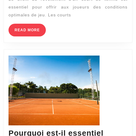
en
essentiel pour offrir aux joueurs des conditions
terre
optimales de jeu. Les courts
battue
de
READ
READ MORE
MORE
Service
Tennis
à
Nice
sont-
ils
préférés
par
les
professi
?
Pourquoi est-il essentiel