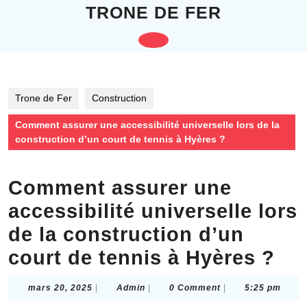
Skip
TRONE DE FER
to
content
Open
Skip
to
Button
content
Trone de Fer
Construction
Comment assurer une accessibilité universelle lors de la
construction d’un court de tennis à Hyères ?
Comment assurer une
accessibilité universelle lors
de la construction d’un
court de tennis à Hyères ?
mars
Admin
mars 20, 2025
|
Admin
|
0 Comment
|
5:25 pm
20,