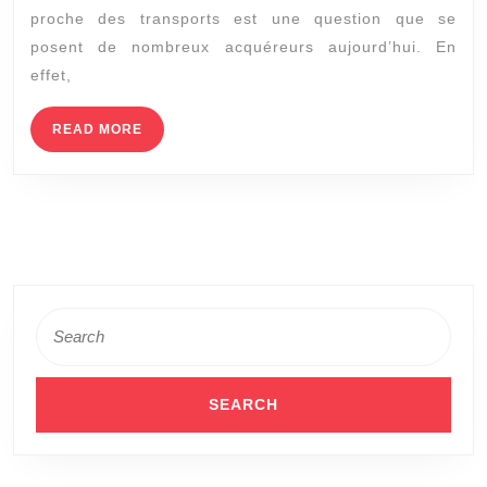
à
proche des transports est une question que se
vendre
posent de nombreux acquéreurs aujourd’hui. En
à
effet,
Chaponost
proche
READ
READ MORE
MORE
des
transports
?
Search
for: