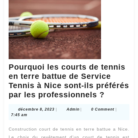
Pourquoi les courts de tennis
en terre battue de Service
Tennis à Nice sont-ils préférés
Pourquo
par les professionnels ?
les
décembre
Admin
décembre 8, 2023
|
Admin
|
0 Comment
|
courts
8,
7:45 am
de
2023
Construction court de tennis en terre battue a Nice.
tennis
Le choix du revêtement d’un court de tennis est