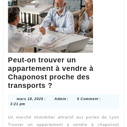
terrain
de
tennis
à
Dijon
?
Peut-on trouver un
appartement à vendre à
Chaponost proche des
Peut-
transports ?
on
mars
Admin
mars 18, 2026
|
Admin
|
0 Comment
|
trouver
18,
3:21 pm
un
2026
Un marché immobilier attractif aux portes de Lyon
appartement
Trouver un appartement à vendre à chaponost