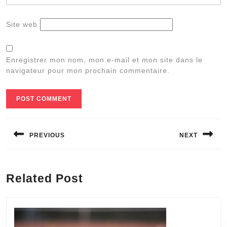
Site web
Enregistrer mon nom, mon e-mail et mon site dans le
navigateur pour mon prochain commentaire.
Navigation
de
PREVIOUS
NEXT
l’article
Previous
Next
post:
post:
Related Post