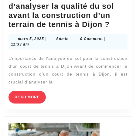
d’analyser la qualité du sol
avant la construction d’un
Pourqu
terrain de tennis à Dijon ?
est-
mars
Admin
mars 5, 2025
|
Admin
|
0 Comment
|
il
5,
11:33 am
essent
2025
L’importance de l’analyse du sol pour la construction
d’anal
d’un court de tennis à Dijon Avant de commencer la
la
construction d’un court de tennis à Dijon, il est
qualité
crucial d’analyser la
du
sol
READ
READ MORE
MORE
avant
la
constr
d’un