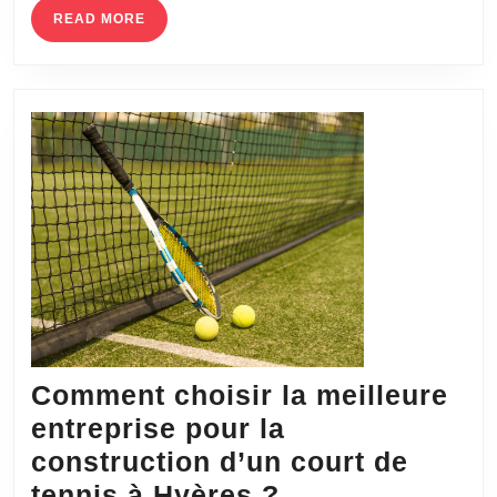
sy
READ
READ MORE
MORE
à
Ly
fa
t-
ell
un
uti
in
?
Comment choisir la meilleure
entreprise pour la
construction d’un court de
Comment
tennis à Hyères ?