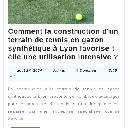
Comment la construction d’un
terrain de tennis en gazon
synthétique à Lyon favorise-t-
Co
elle une utilisation intensive ?
la
août
Admin
août 27, 2024
|
Admin
|
0 Comment
|
3:49
co
27,
pm
d’
2024
La construction d’un terrain de tennis en gazon
te
synthétique à Lyon présente de nombreux avantages
de
pour les amateurs de tennis, surtout lorsqu’elle est
te
réalisée par une entreprise spécialisée comme
en
Service
ga