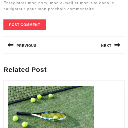
Enregistrer mon nom, mon e-mail et mon site dans le
navigateur pour mon prochain commentaire.
Navigation
de
PREVIOUS
NEXT
l’article
Previous
Next
post:
post:
Related Post