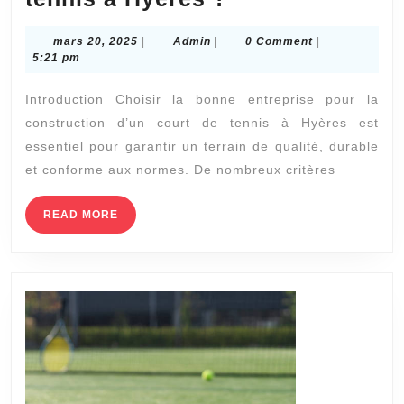
choisir
mars
Admin
mars 20, 2025
|
Admin
|
0 Comment
|
la
20,
5:21 pm
meilleure
2025
Introduction Choisir la bonne entreprise pour la
entreprise
construction d’un court de tennis à Hyères est
pour
essentiel pour garantir un terrain de qualité, durable
la
et conforme aux normes. De nombreux critères
construction
d’un
READ
READ MORE
MORE
court
de
tennis
à
Hyères
?