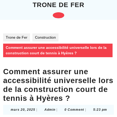
Skip
TRONE DE FER
to
content
Open
Skip
to
Button
content
Trone de Fer
Construction
Comment assurer une accessibilité universelle lors de la
construction court de tennis à Hyères ?
Comment assurer une
accessibilité universelle lors
de la construction court de
tennis à Hyères ?
mars
Admin
mars 20, 2025
|
Admin
|
0 Comment
|
5:23 pm
20,