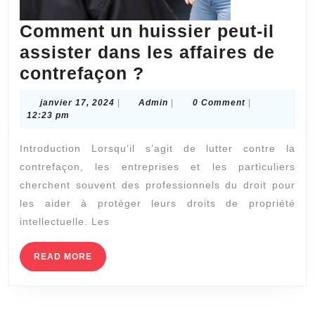
Comment un huissier peut-il
assister dans les affaires de
Comment
contrefaçon ?
un
janvier
Admin
janvier 17, 2024
|
Admin
|
0 Comment
|
huissier
17,
12:23 pm
2024
peut-
Introduction Lorsqu’il s’agit de lutter contre la
il
contrefaçon, les entreprises et les particuliers
assister
cherchent souvent des professionnels du droit pour
dans
les aider à protéger leurs droits de propriété
les
intellectuelle. Les
affaires
READ
READ MORE
de
MORE
contrefaçon
?