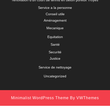
rénovation d'un court de tennis en béton poreux Troyes
Service a la personne
Conseil utile
Aménagement
Mecanique
Equitation
Santé
Securité
Justice
Service de nettoyage
Uncategorized
Minimalist WordPress Theme
By VWThemes
Scroll
Up