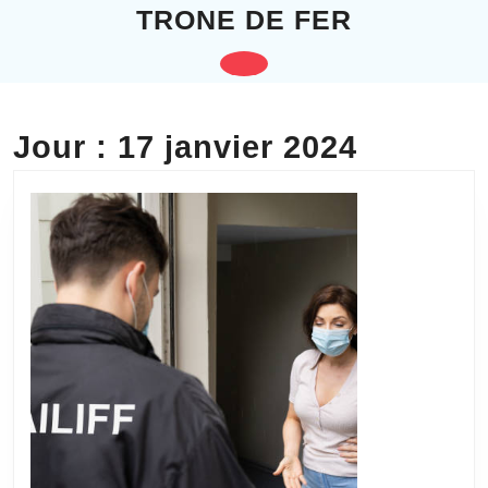
Skip
TRONE DE FER
to
content
Open
Skip
to
Button
content
Jour :
17 janvier 2024