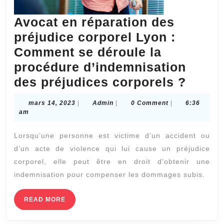
Avocat en réparation des
préjudice corporel Lyon :
Comment se déroule la
procédure d’indemnisation
Avoca
des préjudices corporels ?
en
mars
Admin
mars 14, 2023
|
Admin
|
0 Comment
|
6:36
répar
14,
am
2023
des
Lorsqu’une personne est victime d’un accident ou
préju
d’un acte de violence qui lui cause un préjudice
corpo
corporel, elle peut être en droit d’obtenir une
Lyon
indemnisation pour compenser les dommages subis.
:
Comm
READ
READ MORE
MORE
se