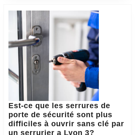
dérou
la
procé
d’ind
des
préju
corpo
?
Est-ce que les serrures de
porte de sécurité sont plus
difficiles à ouvrir sans clé par
Est-
un serrurier a Lyon 3?