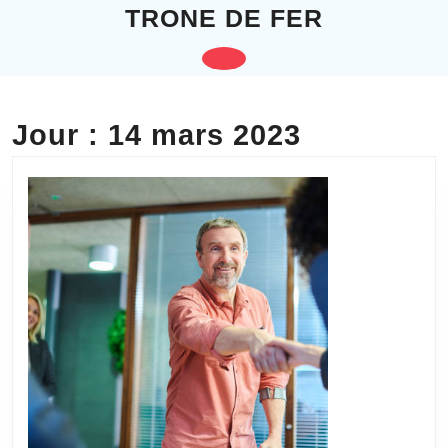
Skip
TRONE DE FER
to
content
Open
Skip
to
Button
content
Jour :
14 mars 2023