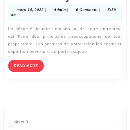
ce
mars
Admin
mars 14, 2023
|
Admin
|
0 Comment
|
5:59
que
14,
am
2023
les
La sécurité de notre maison ou de notre entreprise
serrures
est l’une des principales préoccupations de tout
de
propriétaire. Les serrures de porte selon les serrurier
porte
expert en ouverture de porte claquée
de
sécurité
READ
READ MORE
MORE
sont
plus
difficiles
à
ouvrir
Search
sans
for:
clé