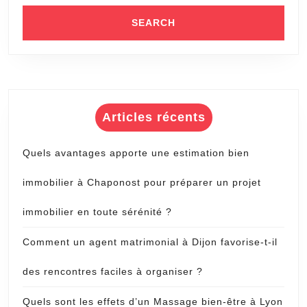
par
un
serrurier
a
Lyon
3?
Articles récents
Quels avantages apporte une estimation bien
immobilier à Chaponost pour préparer un projet
immobilier en toute sérénité ?
Comment un agent matrimonial à Dijon favorise-t-il
des rencontres faciles à organiser ?
Quels sont les effets d’un Massage bien-être à Lyon