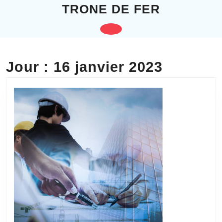
Skip
TRONE DE FER
to
content
Open
Skip
to
Button
content
Jour :
16 janvier 2023