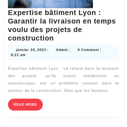
Expertise bâtiment Lyon :
Garantir la livraison en temps
voulu des projets de
Expertise
construction
bâtiment
janvier
Admin
janvier 16, 2023
|
Admin
|
0 Comment
|
Lyon
16,
9:21 am
2023
:
Expertise bâtiment Lyon : Le retard dans la livraison
Garantir
des projets, qu’ils soient résidentiels ou
la
commerciaux, est un problème courant dans le
livraison
secteur de la construction. Bien que les facteurs
en
temps
READ
READ MORE
MORE
voulu
des