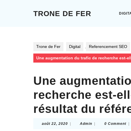
Skip
to
TRONE DE FER
DIGIT
content
Skip
to
content
Trone de Fer
Digital
,
Referencement SEO
Une augmentation du trafic de recherche est-el
Une augmentation
recherche est-ell
résultat du réfé
août
Admin
août 22, 2020
|
Admin
|
0 Comment
|
22,