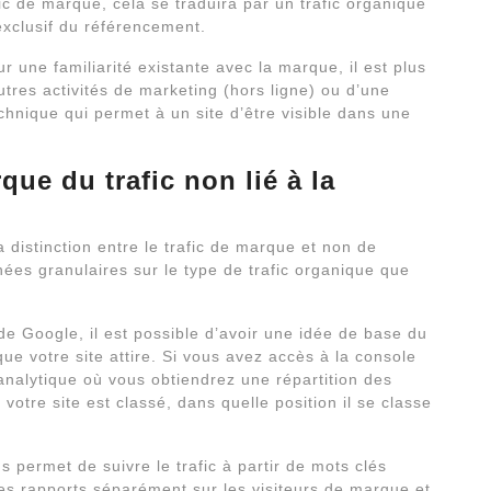
fic de marque, cela se traduira par un trafic organique
exclusif du référencement.
 une familiarité existante avec la marque, il est plus
utres activités de marketing (hors ligne) ou d’une
chnique qui permet à un site d’être visible dans une
ue du trafic non lié à la
 distinction entre le trafic de marque et non de
nées granulaires sur le type de trafic organique que
de Google, il est possible d’avoir une idée de base du
e votre site attire. Si vous avez accès à la console
analytique où vous obtiendrez une répartition des
otre site est classé, dans quelle position il se classe
s permet de suivre le trafic à partir de mots clés
es rapports séparément sur les visiteurs de marque et