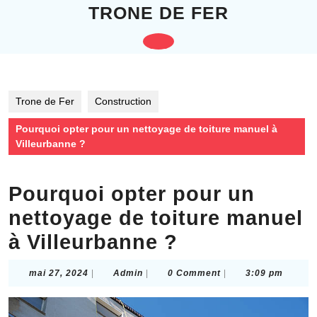
Skip
TRONE DE FER
to
content
Open
Skip
to
Button
content
Trone de Fer
Construction
Pourquoi opter pour un nettoyage de toiture manuel à
Villeurbanne ?
Pourquoi opter pour un
nettoyage de toiture manuel
à Villeurbanne ?
mai
Admin
mai 27, 2024
|
Admin
|
0 Comment
|
3:09 pm
27,
2024