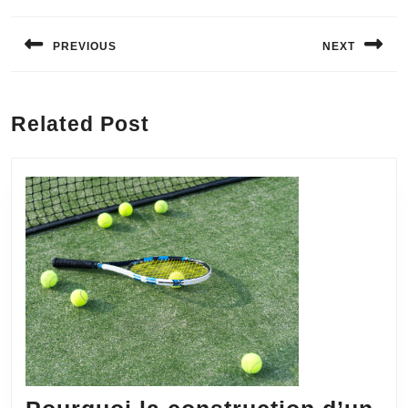
Navigation
de
PREVIOUS
NEXT
l’article
Previous
Next
post:
post:
Related Post