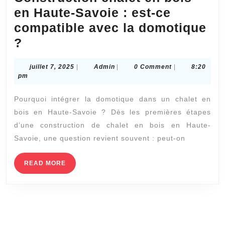
en Haute-Savoie : est-ce
compatible avec la domotique
Construction
?
chalet
juillet
Admin
juillet 7, 2025
|
Admin
|
0 Comment
|
8:20
en
7,
pm
bois
2025
Pourquoi intégrer la domotique dans un chalet en
en
bois en Haute-Savoie ? Dès les premières étapes
Haute-
d’une construction de chalet en bois en Haute-
Savoie
Savoie, une question revient souvent : peut-on
:
est-
READ
READ MORE
MORE
ce
compatible
avec
la