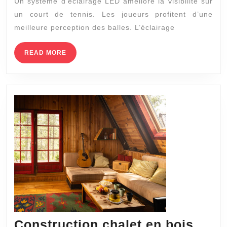
Un système d’éclairage LED améliore la visibilité sur
un
un court de tennis. Les joueurs profitent d’une
système
meilleure perception des balles. L’éclairage
d’éclairage
LED
READ
READ MORE
MORE
sur
un
court
de
tennis
à
Hyères
?
Construction chalet en bois