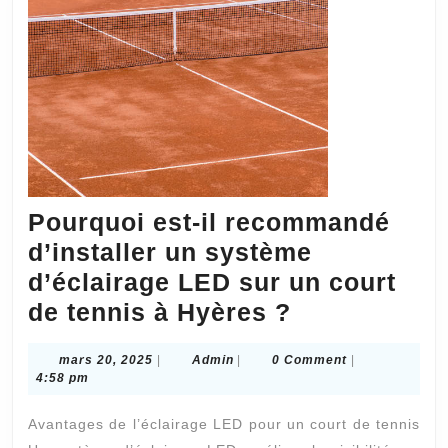
des
nor
de
rés
aux
int
?
Pourquoi est-il recommandé
d’installer un système
d’éclairage LED sur un court
Pourquoi
de tennis à Hyères ?
est-
mars
Admin
mars 20, 2025
|
Admin
|
0 Comment
|
il
20,
4:58 pm
recommand
2025
Avantages de l’éclairage LED pour un court de tennis
d’installer