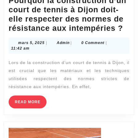
Pourquoi la construction d’un
court de tennis à Dijon doit-
elle respecter des normes de
Pou
résistance aux intempéries ?
la
mars
Admin
mars 5, 2025
|
Admin
|
0 Comment
|
con
5,
11:42 am
d’u
2025
Lors de la construction d’un court de tennis à Dijon, il
cou
est crucial que les matériaux et les techniques
de
utilisées respectent des normes strictes de
ten
résistance aux intempéries. En effet,
à
Dij
READ
READ MORE
MORE
doit
elle
res