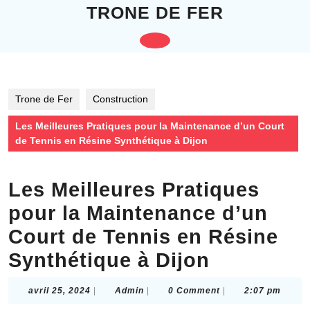
Skip
TRONE DE FER
to
content
Open
Skip
to
Button
content
Trone de Fer
Construction
Les Meilleures Pratiques pour la Maintenance d’un Court
de Tennis en Résine Synthétique à Dijon
Les Meilleures Pratiques
pour la Maintenance d’un
Court de Tennis en Résine
Synthétique à Dijon
avril
Admin
avril 25, 2024
|
Admin
|
0 Comment
|
2:07 pm
25,