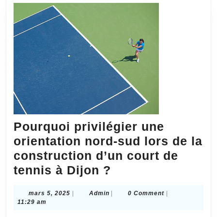
Paris
est-
elle
un
invest
rentab
?
Pourquoi privilégier une
orientation nord-sud lors de la
construction d’un court de
Pourquoi
tennis à Dijon ?
privilégier
mars
Admin
mars 5, 2025
|
Admin
|
0 Comment
|
une
5,
11:29 am
orientation
2025