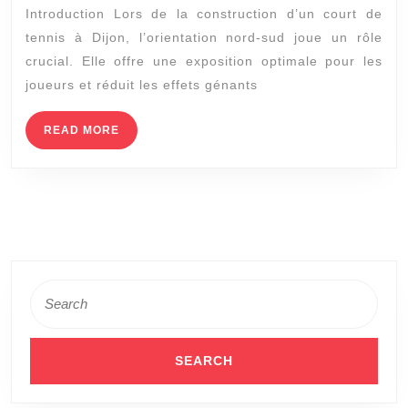
Introduction Lors de la construction d’un court de
nord-
tennis à Dijon, l’orientation nord-sud joue un rôle
sud
crucial. Elle offre une exposition optimale pour les
lors
joueurs et réduit les effets génants
de
la
READ
READ MORE
MORE
construction
d’un
court
de
tennis
à
Search
for:
Dijon
?