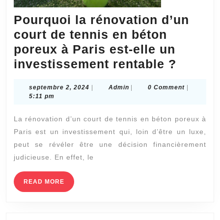
Pourquoi la rénovation d’un
court de tennis en béton
poreux à Paris est-elle un
Pourqu
investissement rentable ?
la
septembre
Admin
septembre 2, 2024
|
Admin
|
0 Comment
|
rénova
2,
5:11 pm
d’un
2024
La rénovation d’un court de tennis en béton poreux à
court
Paris est un investissement qui, loin d’être un luxe,
de
peut se révéler être une décision financièrement
tennis
judicieuse. En effet, le
en
béton
READ
READ MORE
MORE
poreux
à