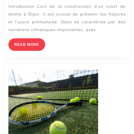
Introduction Lors de la construction d’un court de
tennis
tennis à Dijon, il est crucial de prévenir les fissures
à
et l’usure prématurée. Dijon se caractérise par des
Dijon
variations climatiques importantes, avec
:
comment
READ
READ MORE
MORE
éviter
les
fissures
et
l’usure
prématurée
?