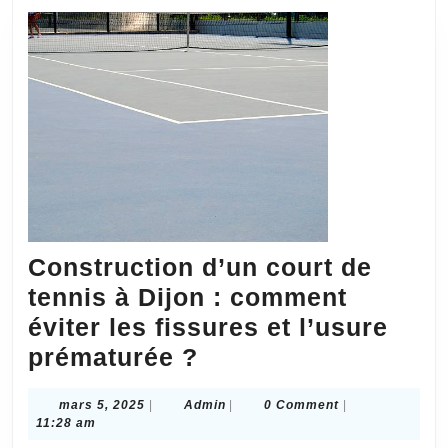
Construction d’un court de
tennis à Dijon : comment
éviter les fissures et l’usure
Construction
prématurée ?
d’un
mars
Admin
mars 5, 2025
|
Admin
|
0 Comment
|
court
5,
11:28 am
de
2025