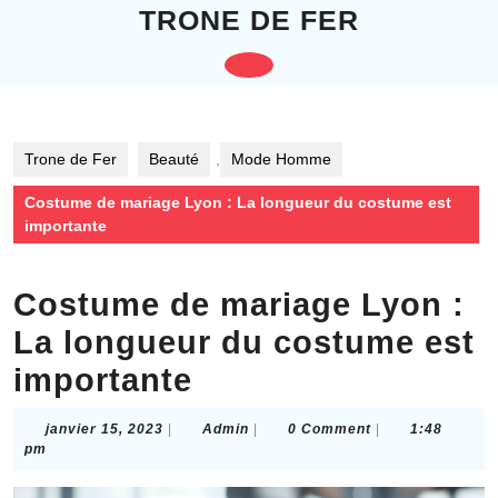
Skip
TRONE DE FER
to
content
Open
Skip
to
Button
content
Trone de Fer
Beauté
,
Mode Homme
Costume de mariage Lyon : La longueur du costume est
importante
Costume de mariage Lyon :
La longueur du costume est
importante
janvier
Admin
janvier 15, 2023
|
Admin
|
0 Comment
|
1:48
15,
pm
2023