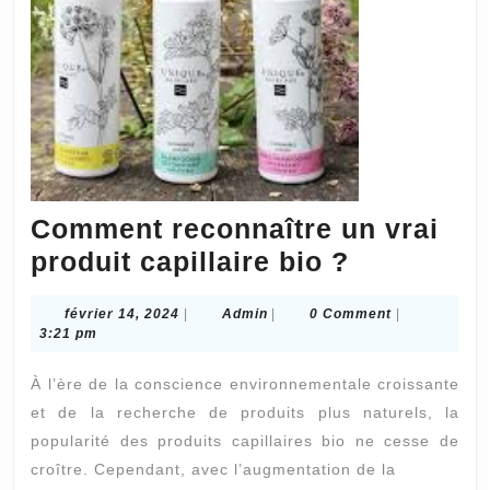
Comment reconnaître un vrai
Comment
produit capillaire bio ?
reconnaît
février
Admin
février 14, 2024
|
Admin
|
0 Comment
|
un
14,
3:21 pm
vrai
2024
À l’ère de la conscience environnementale croissante
produit
et de la recherche de produits plus naturels, la
capillaire
popularité des produits capillaires bio ne cesse de
bio
croître. Cependant, avec l’augmentation de la
?