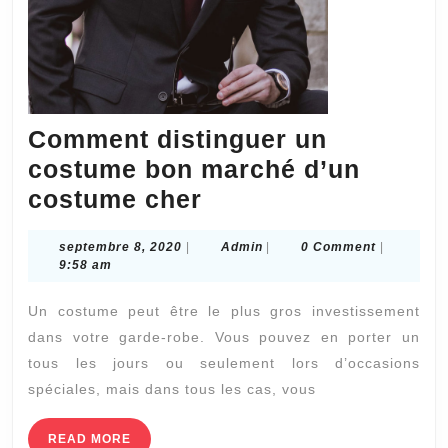
Comment distinguer un
costume bon marché d’un
Comment
costume cher
distinguer
septembre
Admin
septembre 8, 2020
|
Admin
|
0 Comment
|
un
8,
9:58 am
costume
2020
Un costume peut être le plus gros investissement
bon
dans votre garde-robe. Vous pouvez en porter un
marché
tous les jours ou seulement lors d’occasions
d’un
spéciales, mais dans tous les cas, vous
costume
cher
READ
READ MORE