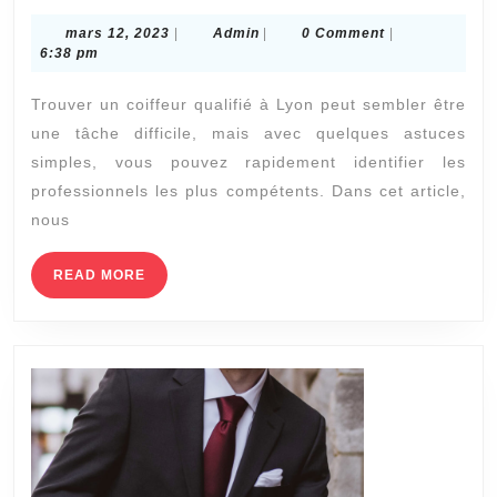
Lyon
mars
Admin
mars 12, 2023
|
Admin
|
0 Comment
|
:
12,
6:38 pm
Comment
2023
Trouver un coiffeur qualifié à Lyon peut sembler être
savoir
une tâche difficile, mais avec quelques astuces
si
simples, vous pouvez rapidement identifier les
un
professionnels les plus compétents. Dans cet article,
coiffeur
nous
est
qualifié
READ
READ MORE
MORE
à
Lyon
?