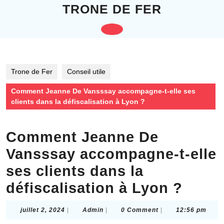
Skip
TRONE DE FER
to
content
Open
Skip
to
Button
content
Trone de Fer
Conseil utile
Comment Jeanne De Vansssay accompagne-t-elle ses
clients dans la défiscalisation à Lyon ?
Comment Jeanne De
Vansssay accompagne-t-elle
ses clients dans la
défiscalisation à Lyon ?
juillet
Admin
juillet 2, 2024
|
Admin
|
0 Comment
|
12:56 pm
2,