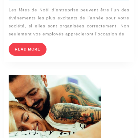
pour
2021
Les fêtes de Noël d’entreprise peuvent être l’un des
rendre
événements les plus excitants de l’année pour votre
votre
société, si elles sont organisées correctement. Non
fête
seulement vos employés apprécieront l’occasion de
de
Noël
READ
READ MORE
MORE
joyeus