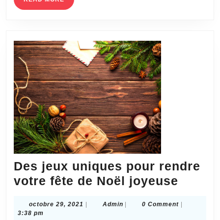
peinture
MORE
époxy
?
Des jeux uniques pour rendre
Des
votre fête de Noël joyeuse
jeux
octobre
Admin
octobre 29, 2021
|
Admin
|
0 Comment
|
uniqu
29,
3:38 pm