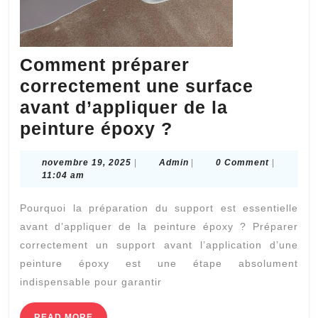
Comment préparer
correctement une surface
avant d’appliquer de la
Comment
peinture époxy ?
préparer
novembre
Admin
novembre 19, 2025
|
Admin
|
0 Comment
|
correctement
19,
11:04 am
une
2025
Pourquoi la préparation du support est essentielle
surface
avant d’appliquer de la peinture époxy ? Préparer
avant
correctement un support avant l’application d’une
d’appliquer
peinture époxy est une étape absolument
de
indispensable pour garantir
la
READ
READ MORE