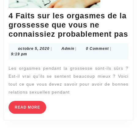
4 Faits sur les orgasmes de la
grossesse que vous ne
4
connaissiez probablement pas
Fa
octobre
Admin
octobre 5, 2020
|
Admin
|
0 Comment
|
su
5,
9:19 pm
le
2020
Les orgasmes pendant la grossesse sont-ils sûrs ?
o
Est-il vrai qu’ils se sentent beaucoup mieux ? Voici
d
tout ce que vous devez savoir pour avoir de bonnes
la
relations sexuelles pendant
gr
q
READ
READ MORE
MORE
v
n
co