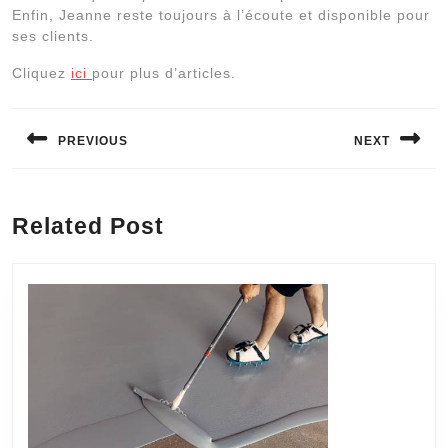
Enfin, Jeanne reste toujours à l’écoute et disponible pour
ses clients.
Cliquez
ici
pour plus d’articles.
Navigation
de
PREVIOUS
NEXT
l’article
Previous
Next
post:
post:
Related Post