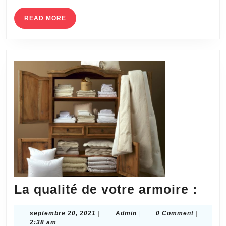
l’élégance
avec
READ
READ MORE
MORE
Assurance
La
La qualité de votre armoire :
qual
septembre
Admin
septembre 20, 2021
|
Admin
|
0 Comment
|
de
20,
2:38 am