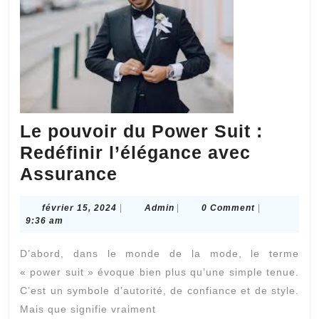
Le pouvoir du Power Suit :
Redéfinir l’élégance avec
Le
Assurance
pouvoir
février
Admin
février 15, 2024
|
Admin
|
0 Comment
|
du
15,
9:36 am
Power
2024
D’abord, dans le monde de la mode, le terme
Suit
« power suit » évoque bien plus qu’une simple tenue.
:
C’est un symbole d’autorité, de confiance et de style.
Redéfinir
Mais que signifie vraiment