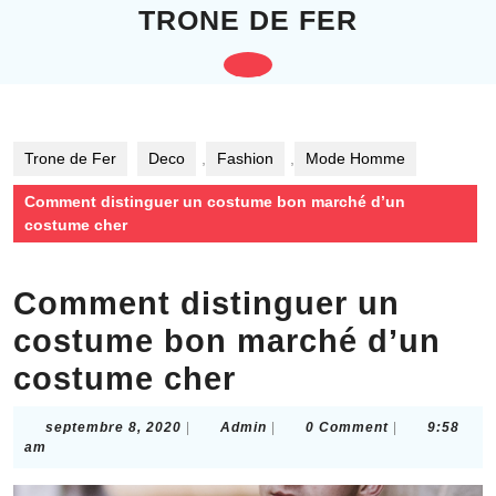
Skip
TRONE DE FER
to
content
Open
Skip
to
Button
content
Trone de Fer
Deco
,
Fashion
,
Mode Homme
Comment distinguer un costume bon marché d’un
costume cher
Comment distinguer un
costume bon marché d’un
costume cher
septembre
Admin
septembre 8, 2020
|
Admin
|
0 Comment
|
9:58
8,
am
2020