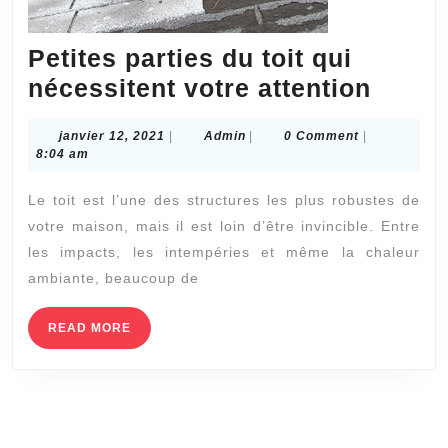
Petites parties du toit qui
Petite
nécessitent votre attention
partie
janvier
Admin
janvier 12, 2021
|
Admin
|
0 Comment
|
du
12,
8:04 am
toit
2021
Le toit est l’une des structures les plus robustes de
qui
votre maison, mais il est loin d’être invincible. Entre
néces
les impacts, les intempéries et même la chaleur
votre
ambiante, beaucoup de
attent
READ
READ MORE
MORE