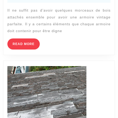
votr
2021
Il ne suffit pas d’avoir quelques morceaux de bois
armo
attachés ensemble pour avoir une armoire vintage
:
parfaite. Il y a certains éléments que chaque armoire
doit contenir pour être digne
READ
READ MORE
MORE