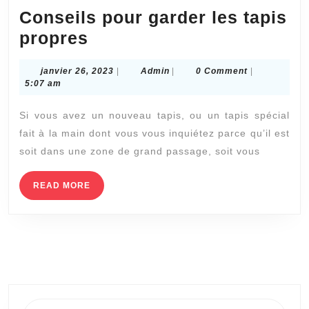
Conseils pour garder les tapis
Conseils
propres
pour
janvier
Admin
janvier 26, 2023
|
Admin
|
0 Comment
|
garder
26,
5:07 am
les
2023
Si vous avez un nouveau tapis, ou un tapis spécial
tapis
fait à la main dont vous vous inquiétez parce qu’il est
propres
soit dans une zone de grand passage, soit vous
READ
READ MORE
MORE
Search